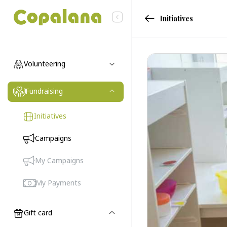
Initiatives
Volunteering
Fundraising
Initiatives
(current)
Campaigns
My Campaigns
My Payments
Gift card