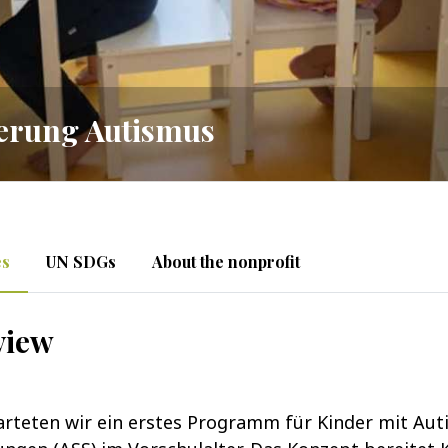
erung Autismus
es
UN SDGs
About the nonprofit
view
arteten wir ein erstes Programm für Kinder mit Aut