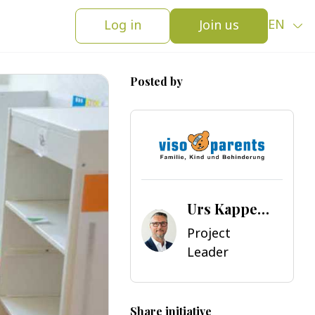
Log in
Join us
EN
Posted by
Urs Kappeler
Project
Leader
Share initiative